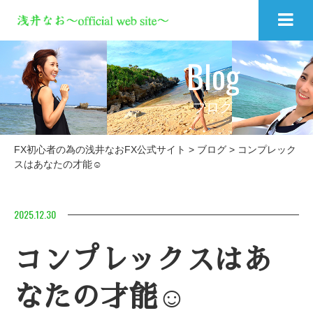
Blog
ブログ
FX初心者の為の浅井なおFX公式サイト
>
ブログ
>
コンプレック
スはあなたの才能☺️
2025.12.30
コンプレックスはあ
なたの才能☺️