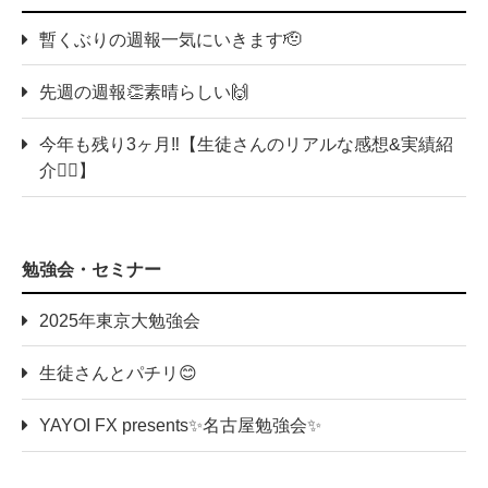
暫くぶりの週報一気にいきます🫡
先週の週報👏素晴らしい🙌
今年も残り3ヶ月‼️【生徒さんのリアルな感想&実績紹
介💁‍♀️】
勉強会・セミナー
2025年東京大勉強会
生徒さんとパチリ😊
YAYOI FX presents✨名古屋勉強会✨