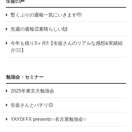
生徒の声
暫くぶりの週報一気にいきます🫡
先週の週報👏素晴らしい🙌
今年も残り3ヶ月‼️【生徒さんのリアルな感想&実績紹
介💁‍♀️】
勉強会・セミナー
2025年東京大勉強会
生徒さんとパチリ😊
YAYOI FX presents✨名古屋勉強会✨