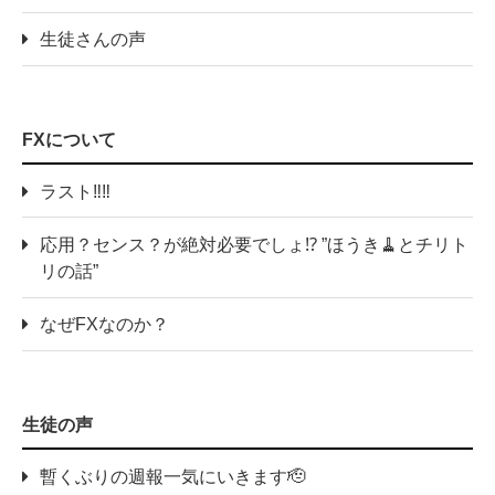
生徒さんの声
FXについて
ラスト‼️‼️
応用？センス？が絶対必要でしょ⁉️ ”ほうき🧹とチリト
リの話”
なぜFXなのか？
生徒の声
暫くぶりの週報一気にいきます🫡