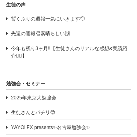
生徒の声
暫くぶりの週報一気にいきます🫡
先週の週報👏素晴らしい🙌
今年も残り3ヶ月‼️【生徒さんのリアルな感想&実績紹
介💁‍♀️】
勉強会・セミナー
2025年東京大勉強会
生徒さんとパチリ😊
YAYOI FX presents✨名古屋勉強会✨