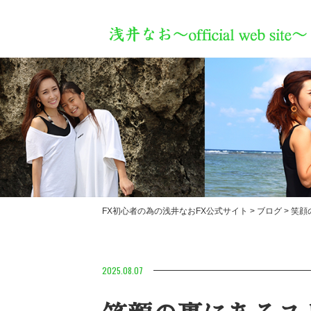
暫くぶりの週報一気
ラスト‼️‼️
す🫡
FX初心者の為の浅井なおFX公式サイト
>
ブログ
>
笑顔
2025.08.07