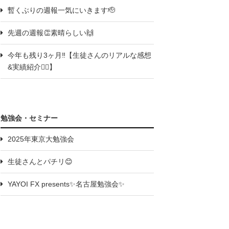
暫くぶりの週報一気にいきます🫡
先週の週報👏素晴らしい🙌
今年も残り3ヶ月‼️【生徒さんのリアルな感想
&実績紹介💁‍♀️】
勉強会・セミナー
2025年東京大勉強会
生徒さんとパチリ😊
YAYOI FX presents✨名古屋勉強会✨