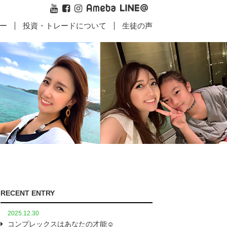
ー
投資・トレードについて
生徒の声
記事一覧
記事一覧
3ヶ月‼️【生徒さん
FXなのか？
な感想&実績紹介
💁‍♀️】
RECENT ENTRY
2025.12.30
コンプレックスはあなたの才能☺️