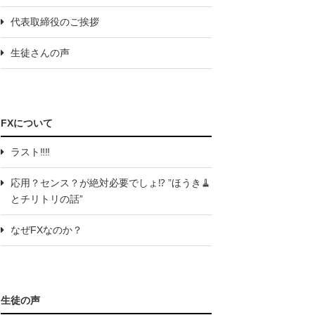
代表取締役のご挨拶
生徒さんの声
FXについて
ラスト‼️‼️
応用？センス？が絶対必要でしょ⁉️ ”ほうき🧹
とチリトリの話”
なぜFXなのか？
生徒の声