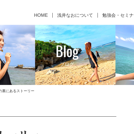
HOME
浅井なおについて
勉強会・セミナ
Blog
ブログ
にいきま
先週の週報👏素晴らしい🙌
応用？センス？が絶対必要で
今年も残り
なぜ
しょ⁉️ ”ほうき🧹とチリトリ
のリアル
の話”
の裏にあるストーリー
書籍のご紹介
代表取締役からのご挨拶