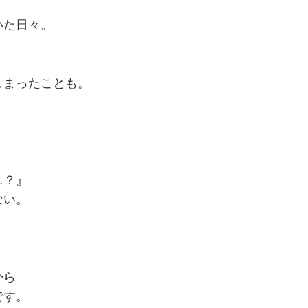
いた日々。
しまったことも。
…？』
ない。
から
です。