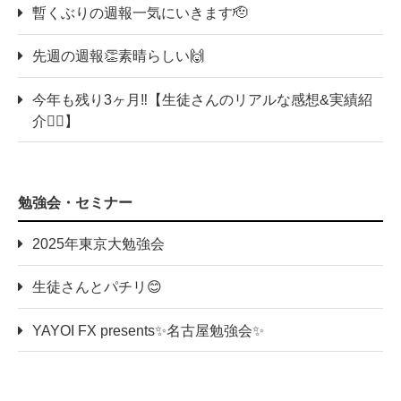
暫くぶりの週報一気にいきます🫡
先週の週報👏素晴らしい🙌
今年も残り3ヶ月‼️【生徒さんのリアルな感想&実績紹
介💁‍♀️】
勉強会・セミナー
2025年東京大勉強会
生徒さんとパチリ😊
YAYOI FX presents✨名古屋勉強会✨